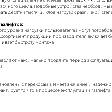
твуют специальные системы прокладок. Их исполь
зочного цикла. Подобные устройства необходимы 
ать десятки тысяч циклов нагрузок различной степ
азлифтов:
ого уровня нагрузки пользователям могут потребо
Ассортимент продукции производителя включает б
ивает быстроту монтажа.
зволяют максимально продлить период эксплуатац
а.
тановлены с перекосами. Имеет значение и надежн
антирует то, что в процессе эксплуатации газлифта