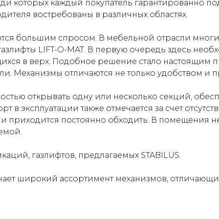
еди которых каждый покупатель гарантированно п
дителя востребованы в различных областях.
тся большим спросом. В мебельной отрасли мног
азлифты LIFT-O-MAT. В первую очередь здесь нео
ихся в верх. Подобное решение стало настоящим 
и. Механизмы отличаются не только удобством и п
ностью открывать одну или несколько секций, обес
т в эксплуатации также отмечается за счет отсутст
ии приходится постоянно обходить. В помещения 
емой.
каций, газлифтов, предлагаемых STABILUS.
чает широкий ассортимент механизмов, отличающих