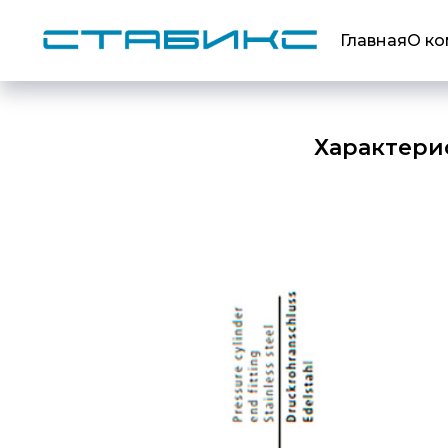
Главная
О к
Характери