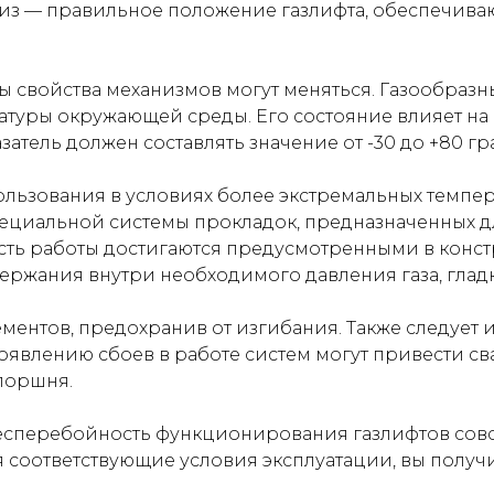
низ — правильное положение газлифта, обеспечив
ы свойства механизмов могут меняться. Газообразн
ературы окружающей среды. Его состояние влияет н
атель должен составлять значение от -30 до +80 гр
ользования в условиях более экстремальных темпе
циальной системы прокладок, предназначенных д
ть работы достигаются предусмотренными в конс
ржания внутри необходимого давления газа, глад
ементов, предохранив от изгибания. Также следует
появлению сбоев в работе систем могут привести св
поршня.
есперебойность функционирования газлифтов совс
я соответствующие условия эксплуатации, вы полу