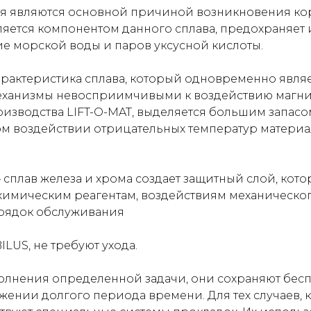
я являются основной причиной возникновения ко
ляется компонентом данного сплава, предохраняет 
е морской воды и паров уксусной кислоты.
арактеристика сплава, который одновременно явл
ханизмы невосприимчивыми к воздействию магнит
изводства LIFT-O-MAT, выделяется большим запасо
ом воздействии отрицательных температур материа
плав железа и хрома создает защитный слой, кото
химическим реагентам, воздействиям механическог
орядок обслуживания
LUS, не требуют ухода.
олнения определенной задачи, они сохраняют бес
ении долгого периода времени. Для тех случаев, 