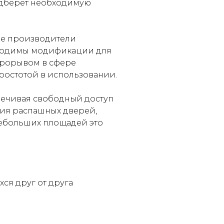
одберет необходимую
ие производители
бходимы модификации для
прорывом в сфере
ростотой в использовании.
печивая свободный доступ
вия распашных дверей,
небольших площадей это
ся друг от друга