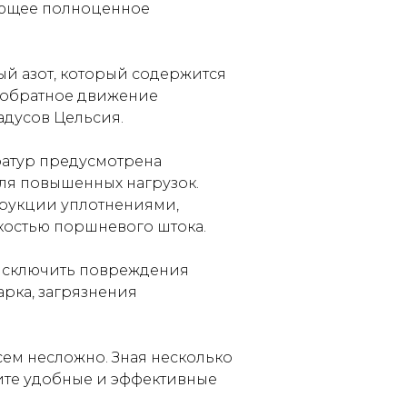
ающее полноценное
ый азот, который содержится
а обратное движение
адусов Цельсия.
ратур предусмотрена
ля повышенных нагрузок.
трукции уплотнениями,
костью поршневого штока.
 исключить повреждения
арка, загрязнения
ем несложно. Зная несколько
чите удобные и эффективные