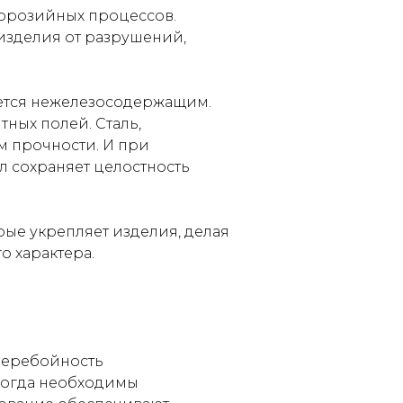
ррозийных процессов.
изделия от разрушений,
яется нежелезосодержащим.
ных полей. Сталь,
м прочности. И при
л сохраняет целостность
рые укрепляет изделия, делая
о характера.
перебойность
когда необходимы