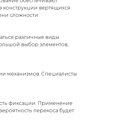
зование обеспечивают
в конструкции вертящихся
ени сложности.
ваться различные виды
ольшой выбор элементов,
ии механизмов. Специалисты
ость фиксации. Применение
 вероятность перекоса будет