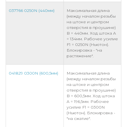
037766 0250N (440мм)
Максимальная длина
(между началом резьбы
на штоке и центром
отверстия в проушине)
B = 440мм. Ход штока A
= 134мм. Рабочее усилие
F1 = 0250N (Ньютон).
Блокировка - "на
растяжение".
041829 0300N (600,5мм)
Максимальная длина
(между началом резьбы
на штоке и центром
отверстия в проушине)
B = 600,5мм. Ход штока
A = 196,5мм. Рабочее
усилие F1 = 0300N
(Ньютон). Блокировка -
"на сжатие".