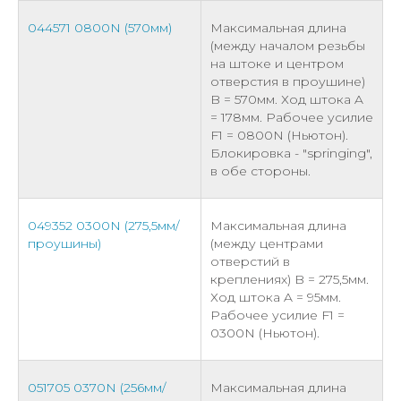
044571 0800N (570мм)
Максимальная длина
(между началом резьбы
на штоке и центром
отверстия в проушине)
B = 570мм. Ход штока A
= 178мм. Рабочее усилие
F1 = 0800N (Ньютон).
Блокировка - "springing",
в обе стороны.
049352 0300N (275,5мм/
Максимальная длина
проушины)
(между центрами
отверстий в
креплениях) B = 275,5мм.
Ход штока A = 95мм.
Рабочее усилие F1 =
0300N (Ньютон).
051705 0370N (256мм/
Максимальная длина