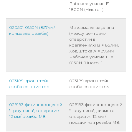
Рабочее усилие F1 =
1800N (Ньютон).
020501 0150N (857мм/
Максимальная длина
концевые резьбы)
(между центрами
отверстий в
креплениях) B = 857мм.
Ход штока A = 395мм.
Рабочее усилие F1 =
0150N (Ньютон).
023189 кронштейн
023189 кронштейн
скоба со штифтом
скоба со штифтом
028193 фитинг концевой
028193 фитинг концевой
"проушина", отверстие
"проушина", диаметр
12 мм/ резьба М8.
отверстия 12 мм /
посадочная резьба М8.