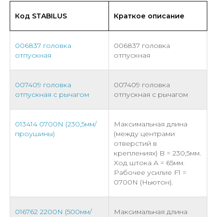
Код STABILUS
Краткое описание
006837 головка
006837 головка
отпускная
отпускная
007409 головка
007409 головка
отпускная с рычагом
отпускная с рычагом
013414 0700N (230,5мм/
Максимальная длина
проушины)
(между центрами
отверстий в
креплениях) B = 230,5мм.
Ход штока A = 65мм.
Рабочее усилие F1 =
0700N (Ньютон).
016762 2200N (500мм/
Максимальная длина