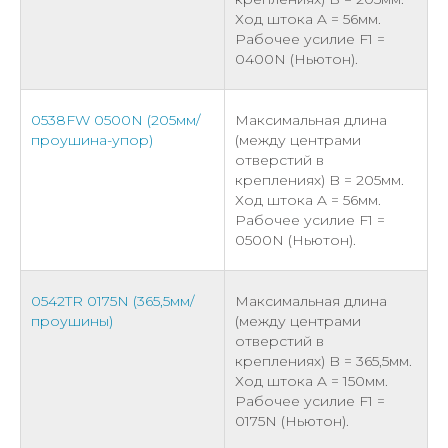
Ход штока A = 56мм.
Рабочее усилие F1 =
0400N (Ньютон).
0538FW 0500N (205мм/
Максимальная длина
проушина-упор)
(между центрами
отверстий в
креплениях) B = 205мм.
Ход штока A = 56мм.
Рабочее усилие F1 =
0500N (Ньютон).
0542TR 0175N (365,5мм/
Максимальная длина
проушины)
(между центрами
отверстий в
креплениях) B = 365,5мм.
Ход штока A = 150мм.
Рабочее усилие F1 =
0175N (Ньютон).