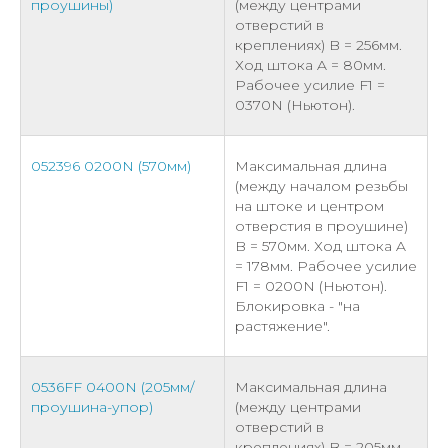
проушины)
(между центрами
отверстий в
креплениях) B = 256мм.
Ход штока A = 80мм.
Рабочее усилие F1 =
0370N (Ньютон).
052396 0200N (570мм)
Максимальная длина
(между началом резьбы
на штоке и центром
отверстия в проушине)
B = 570мм. Ход штока A
= 178мм. Рабочее усилие
F1 = 0200N (Ньютон).
Блокировка - "на
растяжение".
0536FF 0400N (205мм/
Максимальная длина
проушина-упор)
(между центрами
отверстий в
креплениях) B = 205мм.