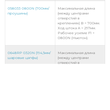
058033 0800N (700мм/
Максимальная длина
проушины)
(между центрами
отверстий в
креплениях) B = 700мм.
Ход штока A = 297мм.
Рабочее усилие F1 =
0800N (Ньютон).
0648RP 0320N (194,5мм/
Максимальная длина
шаровые цапфы)
(между центрами
отверстий в
креплениях) B = 194,5мм.
Ход штока A = 55мм.
Рабочее усилие F1 =
0320N (Ньютон).
065056 рычаг отпускной
065056 рычаг отпускной