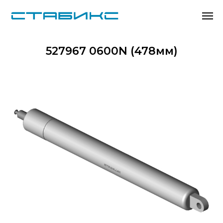
527967 0600N (478мм)