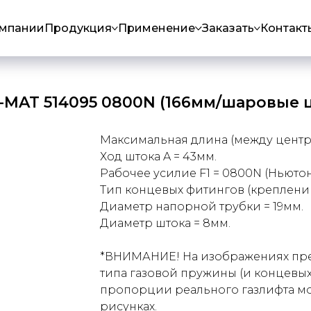
омпании
Продукция
Применение
Заказать
Контакт
O-MAT 514095 0800N (166мм/шаровые 
Максимальная длина (между центра
Ход штока A = 43мм.
Рабочее усилие F1 = 0800N (Ньютон
Тип концевых фитингов (креплений
Диаметр напорной трубки = 19мм.
Диаметр штока = 8мм.
*ВНИМАНИЕ! На изображениях пре
типа газовой пружины (и концевых
пропорции реального газлифта мог
рисунках.