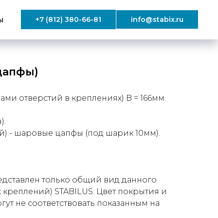
ы
+7 (812) 380-66-81
info@stabix.ru
цапфы)
ми отверстий в креплениях) B = 166мм.
).
) - шаровые цапфы (под шарик 10мм).
дставлен только общий вид данного
 креплений) STABILUS. Цвет покрытия и
ут не соответствовать показанным на