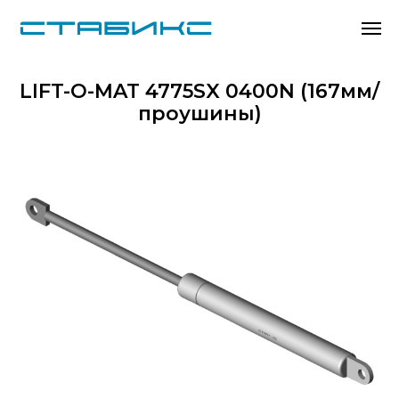
LIFT-O-MAT 4775SX 0400N (167мм/
проушины)