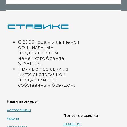
Отправить
С 2006 года мы являемся
официальным
представителем
*** Нажимая на кнопку, вы даете согласие на обработку
немецкого брэнда
персональных данных и соглашаетесь c
Политикой обработки
STABILUS.
конфиденциальных данных
.
Прямые поставки из
Китая аналогичной
продукции под
собственным брэндом.
Наши партнеры
Ростсельмаш
Полезные ссылки
Askona
STABILUS
СтавроМед