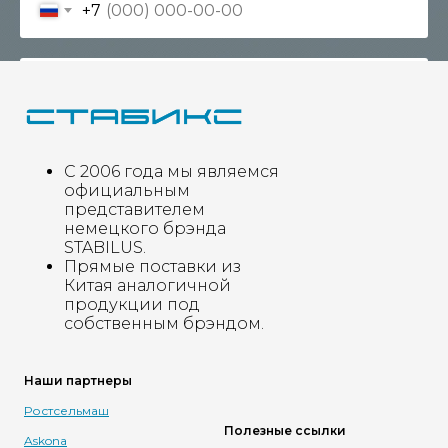
+7
Отправить
С 2006 года мы являемся
официальным
представителем
*** Нажимая на кнопку, вы даете согласие на обработку
немецкого брэнда
персональных данных и соглашаетесь c
Политикой обработки
STABILUS.
конфиденциальных данных
.
Прямые поставки из
Китая аналогичной
продукции под
собственным брэндом.
Наши партнеры
Ростсельмаш
Полезные ссылки
Askona