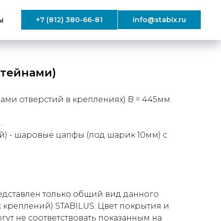
ы
+7 (812) 380-66-81
info@stabix.ru
штейнами)
ми отверстий в креплениях) B = 445мм.
.
) - шаровые цапфы (под шарик 10мм) с
дставлен только общий вид данного
 креплений) STABILUS. Цвет покрытия и
ут не соответствовать показанным на