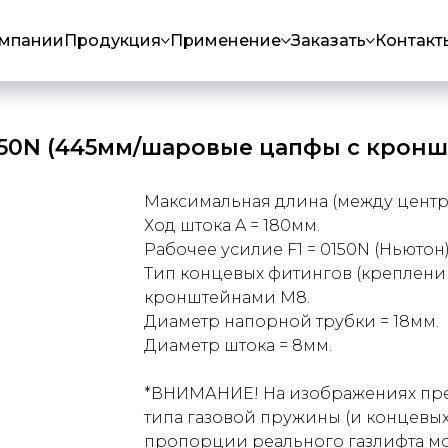
омпании
Продукция
Применение
Заказать
Контакт
150N (445мм/шаровые цапфы с крон
Максимальная длина (между центра
Ход штока A = 180мм.
Рабочее усилие F1 = 0150N (Ньютон)
Тип концевых фитингов (креплений
кронштейнами М8.
Диаметр напорной трубки = 18мм.
Диаметр штока = 8мм.
*ВНИМАНИЕ! На изображениях пре
типа газовой пружины (и концевых
пропорции реального газлифта мог