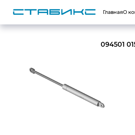
Главная
О к
094501 0