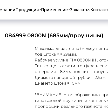
омпании
Продукция
Применение
Заказать
Контакт
084999 0800N (685мм/проушины)
Максимальная длина (между центра
Ход штока A = 296мм.
Рабочее усилие F1 = 0800N (Ньютон
Тип концевых фитингов (креплени
отверстия = 8,3мм, толщина проуши
Диаметр напорной трубки = 22мм.
Диаметр штока = 10мм.
*ВНИМАНИЕ! На изображениях пре
типа газовой пружины (и концевых
пропорции реального газлифта мог