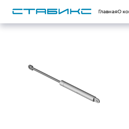
Главная
О к