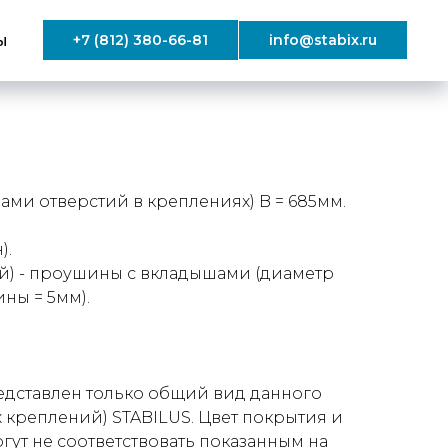
ы
+7 (812) 380-66-81
info@stabix.ru
ми отверстий в креплениях) B = 685мм.
).
й) - проушины с вкладышами (диаметр
ны = 5мм).
дставлен только общий вид данного
 креплений) STABILUS. Цвет покрытия и
ут не соответствовать показанным на