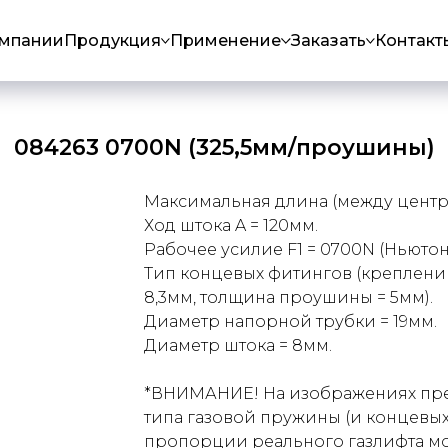
омпании
Продукция
Применение
Заказать
Контакт
084263 0700N (325,5мм/проушины)
Максимальная длина (между центра
Ход штока A = 120мм.
Рабочее усилие F1 = 0700N (Ньютон
Тип концевых фитингов (креплений
8,3мм, толщина проушины = 5мм).
Диаметр напорной трубки = 19мм.
Диаметр штока = 8мм.
*ВНИМАНИЕ! На изображениях пре
типа газовой пружины (и концевых
пропорции реального газлифта мог