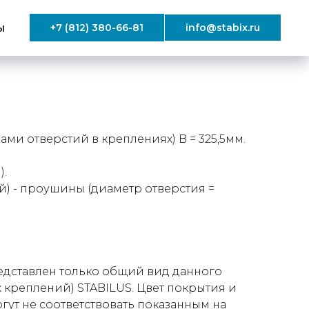
ы
+7 (812) 380-66-81
info@stabix.ru
ми отверстий в креплениях) B = 325,5мм.
).
) - проушины (диаметр отверстия =
дставлен только общий вид данного
 креплений) STABILUS. Цвет покрытия и
ут не соответствовать показанным на