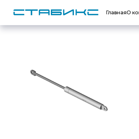
Главная
О к